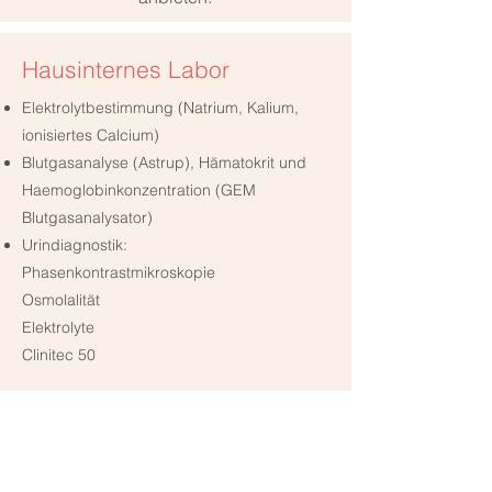
Hausinternes Labor
Elektrolytbestimmung (Natrium, Kalium,
ionisiertes Calcium)
Blutgasanalyse (Astrup), Hämatokrit und
Haemoglobinkonzentration (GEM
Blutgasanalysator)
Urindiagnostik:
Phasenkontrastmikroskopie
Osmolalität
Elektrolyte
Clinitec 50
Sprechstunde der nephrologischen
Praxis